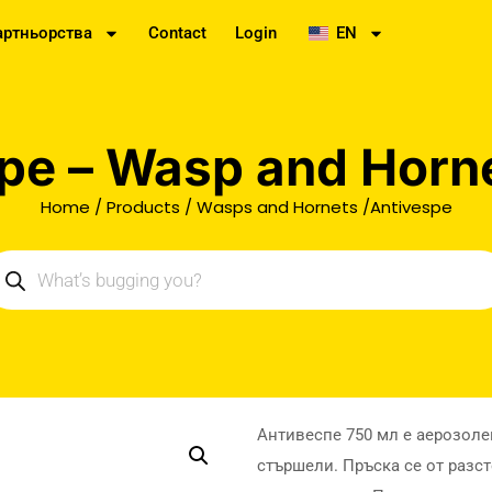
артньорства
Contact
Login
EN
pe – Wasp and Horn
Home
/
Products
/
Wasps and Hornets
/Antivespe
Антивеспе 750 мл е аерозоле
стършели. Пръска се от разст