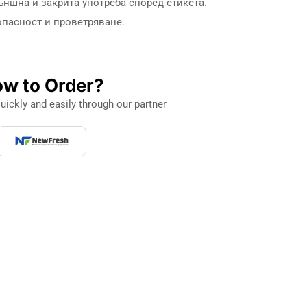
ъншна и закрита употреба според етикета.
опасност и проветряване.
w to Order?
uickly and easily through our partner