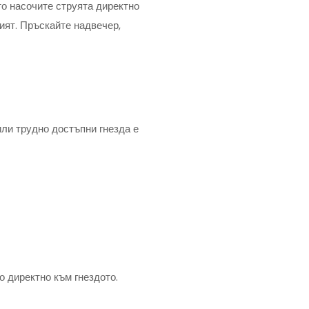
то насочите струята директно
рият. Пръскайте надвечер,
или трудно достъпни гнезда е
о директно към гнездото.