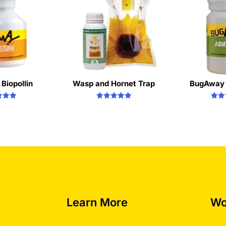
Biopollin
Wasp and Hornet Trap
BugAway 
ted
Rated
R
00
5.00
5
of 5
out of 5
out
Learn More
Wo