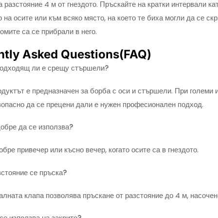
а разстояние 4 м от гнездото. Пръскайте на кратки интервали ка
 на осите или към всяко място, на което те биха могли да се ск
омите са се прибрали в него.
ntly Asked Questions(FAQ)
подходящ ли е срещу стършели?
одуктът е предназначен за борба с оси и стършели. При големи 
опасно да се прецени дали е нужен професионален подход.
добре да се използва?
бре привечер или късно вечер, когато осите са в гнездото.
зстояние се пръска?
лната клапа позволява пръскане от разстояние до 4 м, насочен
се използва на закрито?