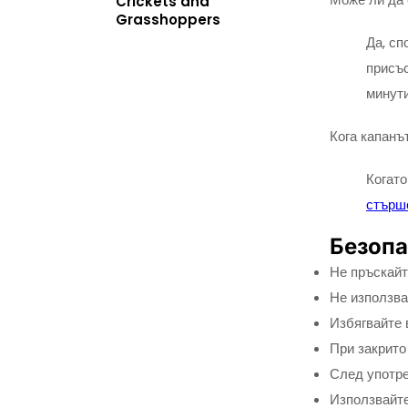
Crickets and
Grasshoppers
Да, сп
присъс
минути
Кога капанъ
Когато
стърш
Безопа
Не пръскайт
Не използва
Избягвайте 
При закрито
След употре
Използвайте