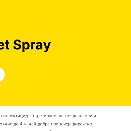
et Spray
н инсектицид за третиране на гнезда на оси и
ояние до 4 м, най-добре привечер, директно