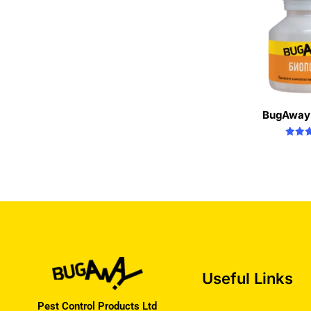
BugAway 
Ra
5.
out 
Useful Links
Pest Control Products Ltd