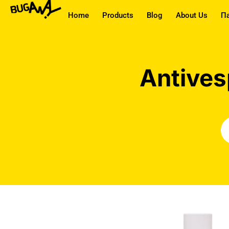
Home
Products
Blog
About Us
П
Antives