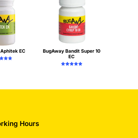
Aphitek EC
BugAway Bandit Super 10
EC
ated
.00
Rated
 of 5
5.00
out of 5
rking Hours