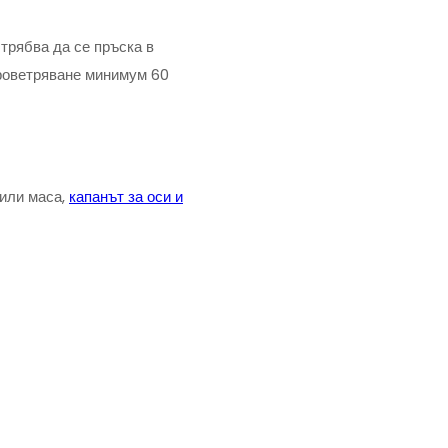
 трябва да се пръска в
проветряване минимум 60
 или маса,
капанът за оси и