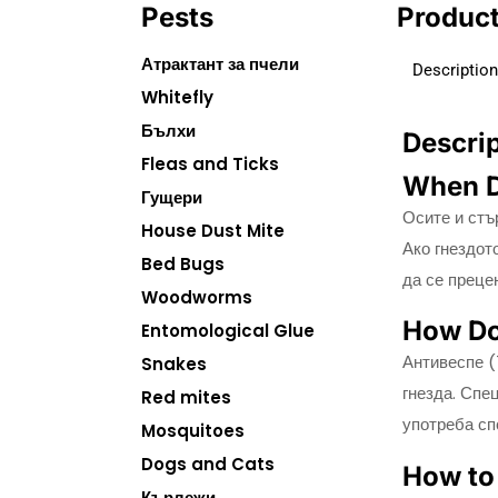
Pests
Product
Атрактант за пчели
Description
Whitefly
Бълхи
Descri
Fleas and Ticks
When D
Гущери
Осите и стъ
House Dust Mite
Ако гнездот
Bed Bugs
да се преце
Woodworms
How Do
Entomological Glue
Антивеспе (
Snakes
гнезда. Спе
Red mites
употреба сп
Mosquitoes
Dogs and Cats
How to 
Кърлежи