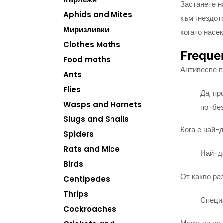
Застанете н
Aphids and Mites
към гнездото
Миризливки
когато насек
Clothes Moths
Freque
Food moths
Антивеспе 
Ants
Flies
Да, пр
Wasps and Hornets
по-без
Slugs and Snails
Кога е най-
Spiders
Rats and Mice
Най-до
Birds
От какво ра
Centipedes
Thrips
Специа
Cockroaches
Може ли да 