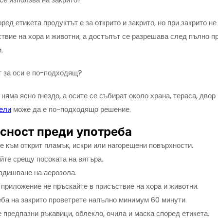
оред етикета продуктът е за открито и закрито, но при закрито не
твие на хора и животни, а достъпът се разрешава след пълно 
.
т за оси е по-подходящ?
 няма ясно гнездо, а осите се събират около храна, тераса, двор
ели
може да е по-подходящо решение.
сност преди употреба
е към открит пламък, искри или нагорещени повърхности.
йте срещу посоката на вятъра.
вдишване на аерозола.
 приложение не пръскайте в присъствие на хора и животни.
ба на закрито проветрете напълно минимум 60 минути.
 предпазни ръкавици, облекло, очила и маска според етикета.