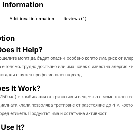
 Information
Additional information
Reviews (1)
ption
oes It Help?
ршелите могат да бъдат опасни, особено когато има риск от але
о е голямо, трудно достъпно или има човек с известна алергия 
ни дали е нужен професионален подход.
es It Work?
750 мл) е комбинация от три активни вещества с моментален е
циалната клапа позволява третиране от разстояние до 4 м, коет
оред етикета. Продуктът има и остатъчна активност.
Use It?