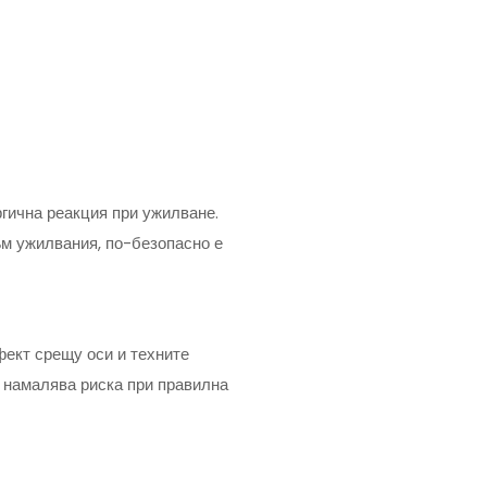
ргична реакция при ужилване.
към ужилвания, по-безопасно е
фект срещу оси и техните
о намалява риска при правилна