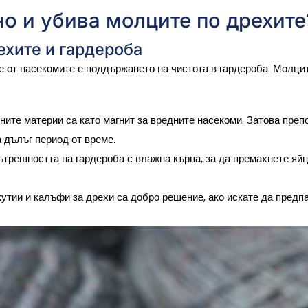
о и убива молците по дрехите
ехите и гардероба
 от насекомите е поддържането на чистота в гардероба. Молцит
ените материи са като магнит за вредните насекоми. Затова пре
а дълъг период от време.
ътрешността на гардероба с влажна кърпа, за да премахнете яйца
 кутии и калъфи за дрехи са добро решение, ако искате да пред