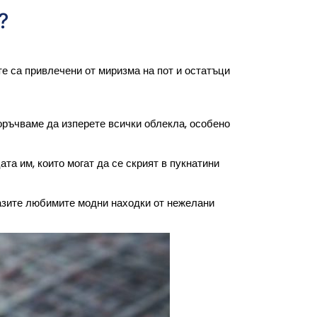
?
е са привлечени от миризма на пот и остатъци
поръчваме да изперете всички облекла, особено
та им, които могат да се скрият в пукнатини
пазите любимите модни находки от нежелани