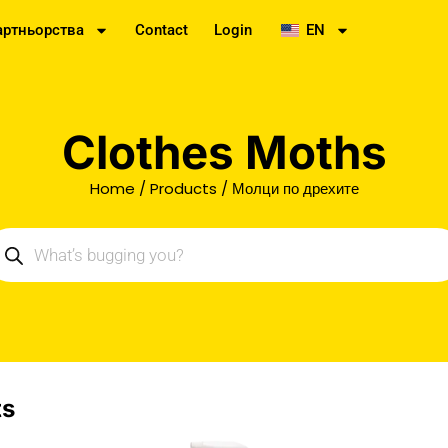
артньорства
Contact
Login
EN
Clothes Moths
Home
/
Products
/ Молци по дрехите
ts