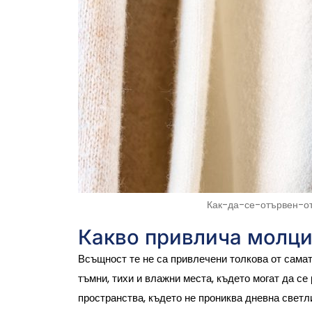
Как-да-се-отървен-
Какво привлича молци
Всъщност те не са привлечени толкова от самата
тъмни, тихи и влажни места, където могат да се
пространства, където не прониква дневна светл