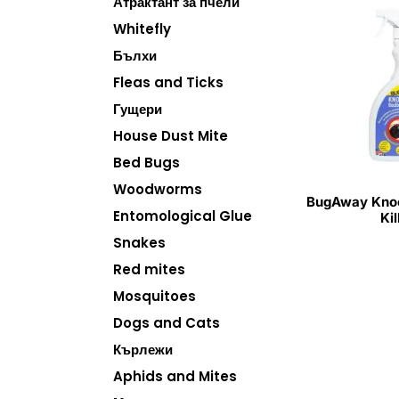
Атрактант за пчели
Whitefly
Бълхи
Fleas and Ticks
Гущери
House Dust Mite
Bed Bugs
Woodworms
BugAway Kno
Entomological Glue
Kil
Snakes
Red mites
Mosquitoes
Dogs and Cats
Кърлежи
Aphids and Mites