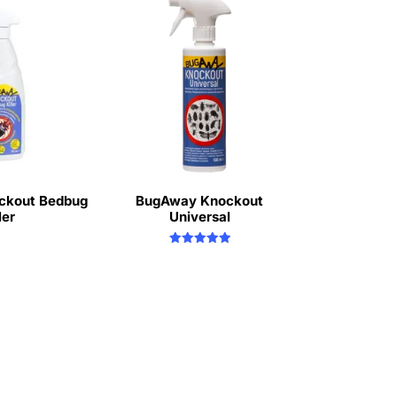
ckout Bedbug
BugAway Knockout
ler
Universal
Rated
5.00
out of 5