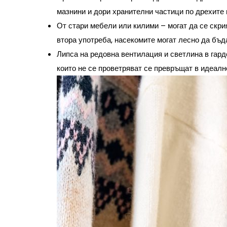
мазнини и дори хранителни частици по дрехите 
От стари мебели или килими
– могат да се скри
втора употреба, насекомите могат лесно да бъд
Липса на редовна вентилация и светлина в гар
които не се проветряват се превръщат в идеалн