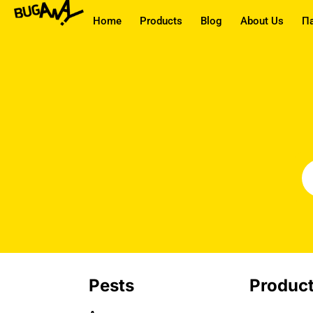
Home
Products
Blog
About Us
П
Pests
Produc