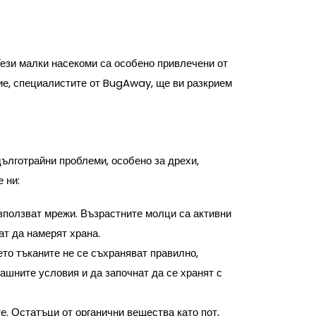
Тези малки насекоми са особено привлечени от
 Ние, специалистите от BugAway, ще ви разкрием
дълготрайни проблеми, особено за дрехи,
 ни:
 използват мрежи. Възрастните молци са активни
ат да намерят храна.
ето тъканите не се съхраняват правилно,
машните условия и да започнат да се хранят с
е. Остатъци от органични вещества като пот,