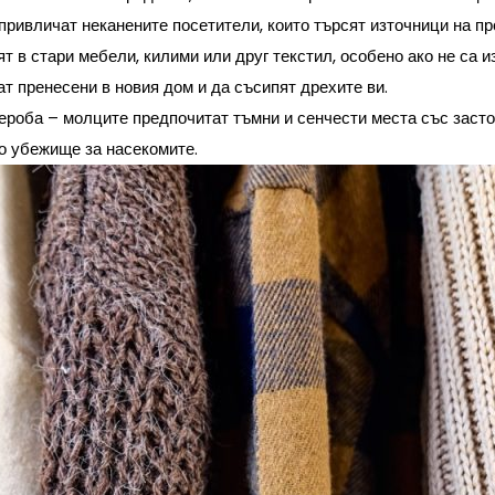
привличат неканените посетители, които търсят източници на п
ят в стари мебели, килими или друг текстил, особено ако не са 
ат пренесени в новия дом и да съсипят дрехите ви.
дероба
– молците предпочитат тъмни и сенчести места със засто
о убежище за насекомите.