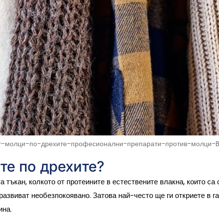
от-молци-по-дрехите-професионални-препарати-против-молци-
те по дрехите?
 тъкан, колкото от протеините в естествените влакна, които са
 развиват необезпокоявано. Затова най-често ще ги откриете в 
ина.