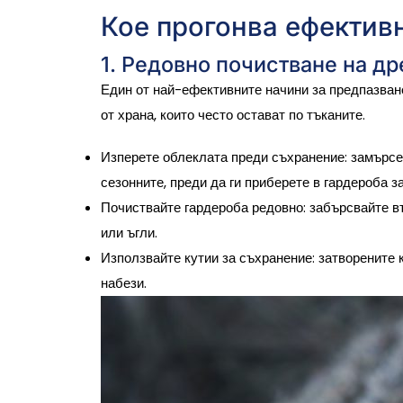
Кое прогонва ефективн
1. Редовно почистване на др
Един от най-ефективните начини за предпазване
от храна, които често остават по тъканите.
Изперете облеклата преди съхранение
: замърс
сезонните, преди да ги приберете в гардероба з
Почиствайте гардероба редовно
: забърсвайте в
или ъгли.
Използвайте кутии за съхранение
: затворените
набези.