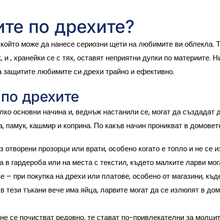
ите по дрехите?
 който може да нанесе сериозни щети на любимите ви облекла. 
, и , хранейки се с тях, оставят неприятни дупки по материите.
да защитите любимите си дрехи трайно и ефективно.
 по дрехите
лко основни начина и, веднъж настанили се, могат да създадат 
, памук, кашмир и коприна. По какъв начин проникват в домовете
з отворени прозорци или врати, особено когато е топло и не се
а в гардероба или на места с текстил, където малките ларви мог
ве
– при покупка на дрехи или платове, особено от магазини, къд
в тези тъкани вече има яйца, ларвите могат да се излюпят в до
не се почистват редовно, те стават по-привлекателни за молцит