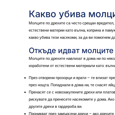
Какво убива молц
Молците по дрехите са често срещан вредител,
естествени материи като вълна, коприна и памук
какво убива тези насекоми, за да ви помогнем 
Откъде идват молците
Молците по дрехите навлизат в дома ни по няко
изработени от естествени материали като: вълна
През отворени прозорци и врати
– те влизат пре
през нощта. Попаднали в дома ни, те снасят яйц
Пренасят се с новозакупените дрехи или плато
рискувате да пренесете насекомите у дома. Ако 
другите дрехи в гардероба ви.
Проникват през замърсени дрехи
– ако дрехите 