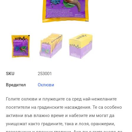
SKU
253001
Вредител
Охлюви
Голите охлюви и плужеците са сред най-нежеланите
посетители на градинските насаждения. Те са особено
активни във влажно време и набезите им могат да
унищожат както градините, така и лозя, оранжерии,
разсадници и овощни градини. Ако ви е омръзнало да