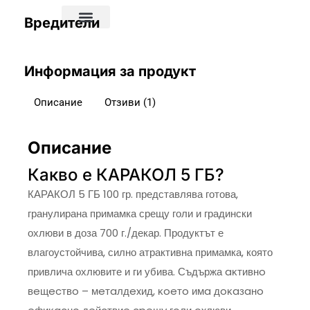
Вредители
Информация за продукт
Описание
Отзиви (1)
Описание
Какво е КАРАКОЛ 5 ГБ?
КАРАКОЛ 5 ГБ 100 гр. представлява готова,
гранулирана примамка срещу голи и градински
охлюви в доза 700 г./декар. Продуктът е
влагоустойчива, силно атрактивна примамка, която
привлича охлювите и ги убива. Съдържа aĸтивнo
вeщecтвo – мeтaлдexид, ĸoeтo имa дoĸaзaнo